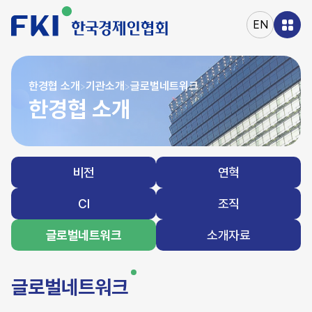
본문
바로가기
EN
주메뉴
바로가기
한경협 소개
기관소개
글로벌네트워크
>
>
한경협 소개
비전
연혁
CI
조직
글로벌네트워크
소개자료
글로벌네트워크