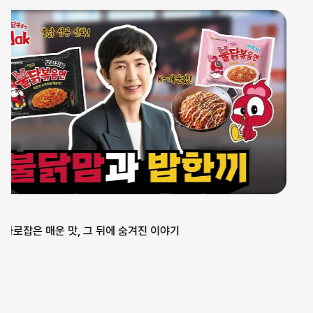
청년애(愛) 유스 브릿지 학교 밖 청소년
2026 한경협 경영자 
장학지원 사업 발대식