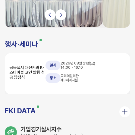
행사·세미나
2026년 08월 21일(금)
일시
금융질서 대전환과 K-
14:00 - 16:10
스테이블 코인 발행 성
국회의원회관
공 방정식
장소
제3세미나실
FKI DATA
기업경기실사지수