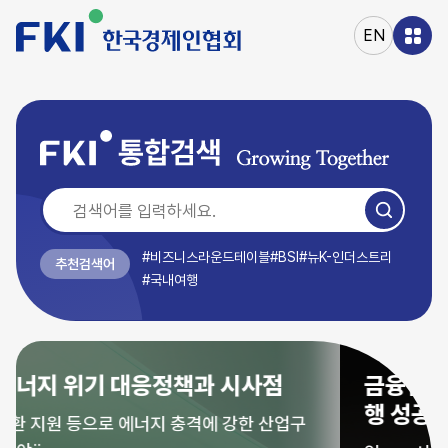
본문
바로가기
EN
주메뉴
바로가기
#비즈니스라운드테이블
#BSI
#뉴K-인더스트리
추천검색어
#국내여행
금융질서 대전환과 K-스테이블 코인 발
행 성공 방정식